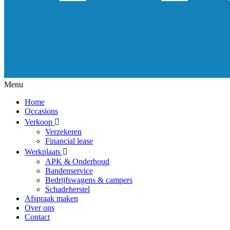
Menu
Home
Occasions
Verkoop
Verzekeren
Financial lease
Werkplaats
APK & Onderhoud
Bandenservice
Bedrijfswagens & campers
Schadeherstel
Afspraak maken
Over ons
Contact