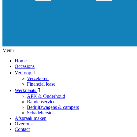
Menu
Home
Occasions
Verkoop
Verzekeren
Financial lease
Werkplaats
APK & Onderhoud
Bandenservice
Bedrijfswagens & campers
Schadeherstel
Afspraak maken
Over ons
Contact